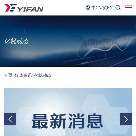
中CN
/
英EN
亿帆动态
首页
>
媒体资讯
>
亿帆动态