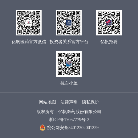
亿帆医药官方微信
投资者关系官方平台
亿帆招聘
抗白小屋
网站地图
法律声明
隐私保护
版权所有：亿帆医药股份有限公司
浙ICP备17057779号-2
皖公网安备34012302001229
，