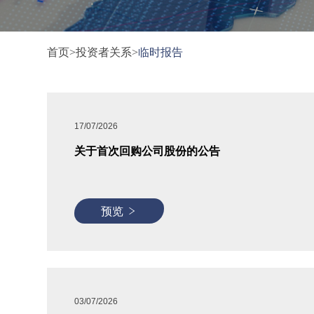
首页
>
投资者关系
>
临时报告
17/07/2026
关于首次回购公司股份的公告
预览
03/07/2026