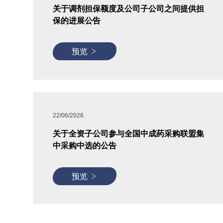
关于调剂担保额度及公司子公司之间提供担
保的进展公告
预览
22/06/2026
关于全资子公司参与全国中成药采购联盟集
中采购中选的公告
预览