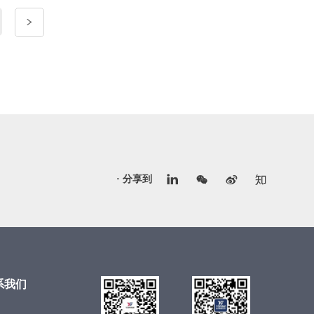
· 分享到
系我们