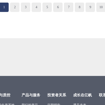
1
2
3
4
5
6
7
8
9
10
与质控
产品与服务
投资者关系
成长在亿帆
联