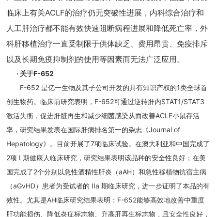
临床上有关ACLF的治疗仍无突破性进展，内科综合治疗和
人工肝治疗都不能有效快速阻断病程进展和降低死亡率，外
科肝移植治疗一直受制限于供体缺乏、费用昂贵、免疫排斥
以及长期免疫抑制剂的使用等因素而无法广泛应用。
· 关于F-652
F-652 是亿一生物及其子公司开发的具有知识产权的1类全球首
创生物药。临床前研究表明，F-652可通过逆转肝内STAT1/STAT3
激活失衡，促进肝脏再生和减少细菌感染从而改善ACLF小鼠存活
率，研究结果发表在国际肝病排名第一的杂志《Journal of
Hepatology》。目前开展了7项临床试验。在澳大利亚和中国完成了
2项 I 期健康人临床研究，研究结果表明该品种的安全性良好；在美
国完成了2个分别以急性酒精性肝炎（aAH）和急性移植物抗宿主病
（aGvHD）患者为受试者的 IIa 期临床研究，进一步证明了本品的有
效性。尤其是AH临床研究结果表明：F-652能够高效地改善中重度
肝功能损伤、降低炎症标志物、升高肝再生标志物，且安全性良好，