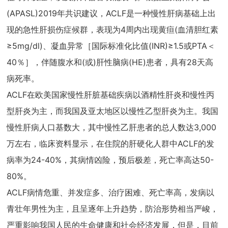
(APASL)2019年共识建议，ACLF是一种慢性肝病基础上出
现的急性肝损伤症候群，表现为4周内出现黄疸(血清胆红素
≥5mg/dl)、凝血异常［国际标准化比值(INR)≥1.5或PTA＜
40％］，伴随腹水和(或)肝性脑病(HE)患者，具有28天高
病死率。
ACLF在欧美国家慢性肝脏基础疾病以酒精性肝炎和慢性丙
型肝炎为主，而我国及亚太地区以慢性乙型肝炎为主。我国
慢性肝病人口基数大，其中慢性乙肝患者的总人数达3,000
万左右，临床资料显示，在住院的肝硬化人群中ACLF的发
病率为24-40%，其病情凶险，预后极差，死亡率高达50-
80%。
ACLF病情危重、并发症多、治疗困难、死亡率高，发病以
青壮年男性为主，且呈逐年上升趋势，防治形势相当严峻，
严重影响我国人民的生命健康和社会经济发展，但是，目前