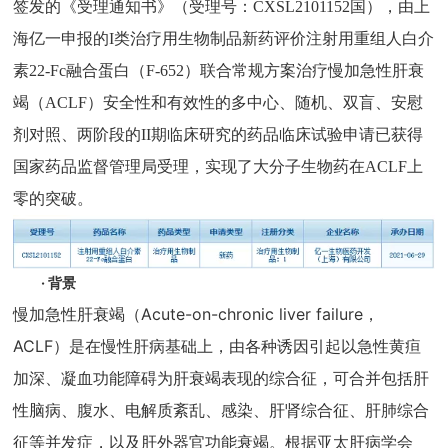
签发的《受理通知书》（受理号：CXSL2101152国），由上
海亿一申报的I类治疗用生物制品新药评价注射用重组人白介
素22-Fc融合蛋白（F-652）联合常规方案治疗慢加急性肝衰
竭（ACLF）安全性和有效性的多中心、随机、双盲、安慰
剂对照、两阶段的II期临床研究的药品临床试验申请已获得
国家药品监督管理局受理，实现了大分子生物药在ACLF上
零的突破。
· 背景
慢加急性肝衰竭（Acute-on-chronic liver failure，
ACLF）是在慢性肝病基础上，由各种诱因引起以急性黄疸
加深、凝血功能障碍为肝衰竭表现的综合征，可合并包括肝
性脑病、腹水、电解质紊乱、感染、肝肾综合征、肝肺综合
征等并发症，以及肝外器官功能衰竭。根据亚太肝病学会