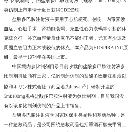
称“亿帆制药”）的盐酸多巴胺注射液（规格：5ml:100mg）3
类仿制上市申请于近日获得CDE受理。
盐酸多巴胺注射液主要用于心肌梗死、创伤、内毒素败
血症、心脏手术、肾功能衰竭、充血性心力衰竭等引起的休
克综合征；补充血容量后休克仍不能纠正者，尤其有少尿及
周围血管阻力正常或较低的休克。本产品为HOSPIRA INC原
研，最早于1974年在美国上市。
中国境内参比制剂目录目前收载的盐酸多巴胺注射液参
比制剂持证商有三家，亿帆制药仿制的盐酸多巴胺注射液以
®
協和キリン株式会社（商品名为Inovan
）研制开发的
5ml:100mg规格盐酸多巴胺注射液为参比制剂，目前我国没
有以该参比制剂仿制的产品上市销售。
盐酸多巴胺注射液为国家医保甲类品种和基药品种，是
一种急救药品，是公司围绕急救药品包括重酒石酸去甲肾上