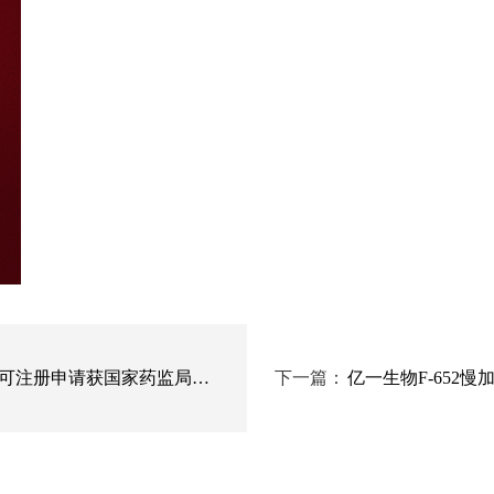
快讯！亿帆制药盐酸多巴胺注射液上市许可注册申请获国家药监局受理
下一篇：
亿一生物F-652