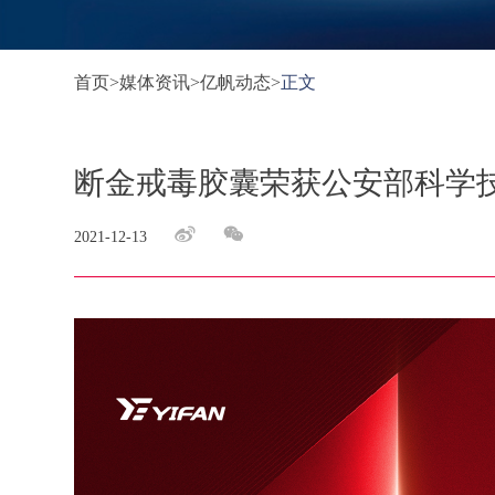
首页
>
媒体资讯
>
亿帆动态
>
正文
断金戒毒胶囊荣获公安部科学
2021-12-13