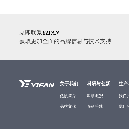
立即联系
YIFAN
获取更加全面的品牌信息与技术支持
关于我们
科研与创新
生产
亿帆简介
科研概况
我们
品牌文化
在研管线
我们