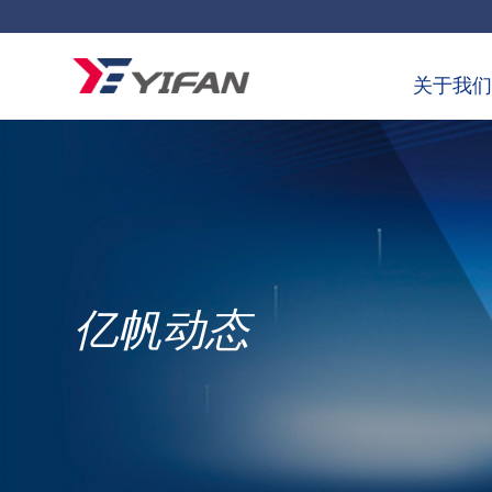
关于我们
亿帆动态