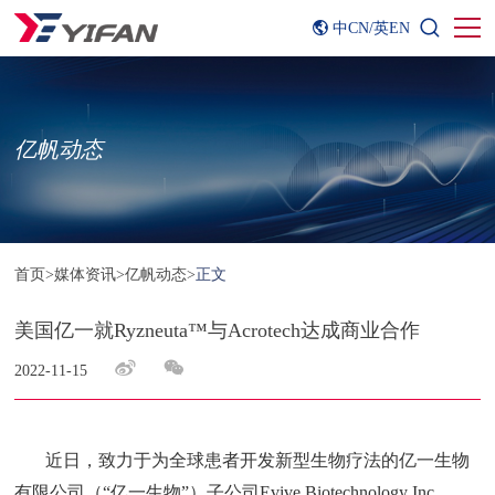
中CN
/
英EN
亿帆动态
首页
>
媒体资讯
>
亿帆动态
>
正文
美国亿一就Ryzneuta™与Acrotech达成商业合作
2022-11-15
近日，致力于为全球患者开发新型生物疗法的亿一生物
有限公司（“亿一生物”）子公司Evive Biotechnology Inc.