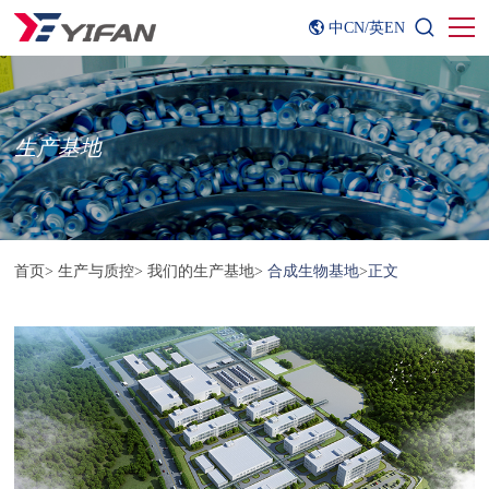
中CN
/
英EN
生产基地
首页
>
生产与质控
>
我们的生产基地
>
合成生物基地
>
正文